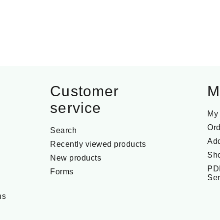
Customer
M
service
My
Ord
Search
Ad
Recently viewed products
Sho
New products
PD
Forms
Ser
ns