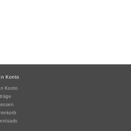
in Konto
in Konto
träge
ressen
renkorb
wnloads