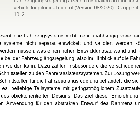
Fahrzeuglängsregelung / Recommendation on functionaliti
vehicle longitudinal control (Version 08/2020) - Gruppenl
10, 2
entliche Fahrzeugsysteme nicht mehr unabhängig voneinand
lsysteme nicht separat entwickelt und validiert werden k
 werden müssen, was einen hohen Entwicklungsaufwand und Ri
ße bei der Fahrzeuglängsregelung, also im Hinblick auf die Fa
ten werden kann. Dazu zählen insbesondere die verschiedene
chnittstellen zu den Fahrerassistenzsystemen. Zur Lösung wer
hnittstellen für die Fahrzeuglängsregelung behandelt, die si
ht es, beliebige Teilsysteme mit geringstmöglichem Zusatzau
 des objektorientierten Designs. Das Ziel dieser Empfehlung
eren Anwendung für den abstrakten Entwurf des Rahmens un