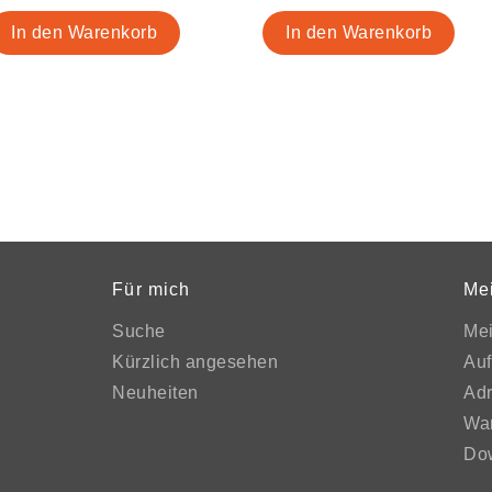
Für mich
Me
Suche
Me
Kürzlich angesehen
Auf
Neuheiten
Ad
Wa
Do