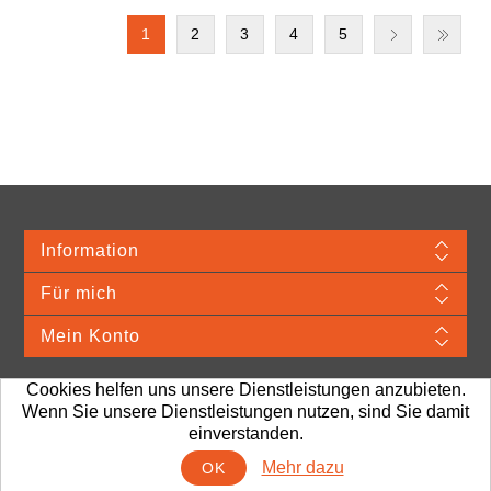
1
2
3
4
5
Information
Für mich
Mein Konto
Cookies helfen uns unsere Dienstleistungen anzubieten.
Wenn Sie unsere Dienstleistungen nutzen, sind Sie damit
Merchandise Material © 2026 VDA. Webshop provided by TJ Systems.
Alle
einverstanden.
Preise sind exkl. MwSt. Porto und Bearbeitung
Mehr dazu
OK
Powered by
nopCommerce