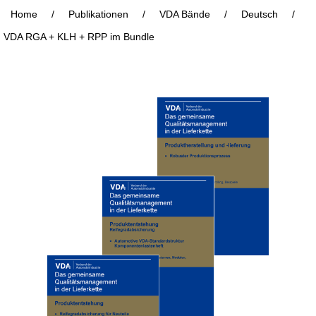
Home
/
Publikationen
/
VDA Bände
/
Deutsch
/
VDA RGA + KLH + RPP im Bundle