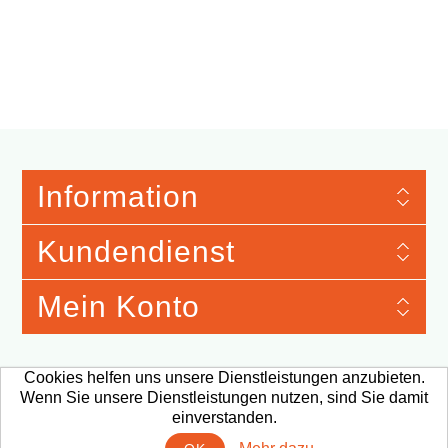
Information
Kundendienst
Mein Konto
Cookies helfen uns unsere Dienstleistungen anzubieten.
Wenn Sie unsere Dienstleistungen nutzen, sind Sie damit
Merchandise Material © 2026 Verband der Automobilindustrie e.V. Qualitäts
Management Center (VDA QMC). Webshop provided by TJ Systems.
Alle
einverstanden.
Preise sind exkl. MwSt. Porto und Bearbeitung