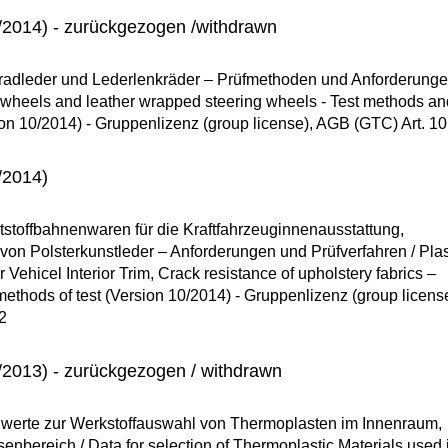
2014) - zurückgezogen /withdrawn
adleder und Lederlenkräder – Prüfmethoden und Anforderunge
g wheels and leather wrapped steering wheels - Test methods an
on 10/2014) - Gruppenlizenz (group license), AGB (GTC) Art. 10
/2014)
stoffbahnenwaren für die Kraftfahrzeuginnenausstattung,
von Polsterkunstleder – Anforderungen und Prüfverfahren / Plas
 Vehicel Interior Trim, Crack resistance of upholstery fabrics –
thods of test (Version 10/2014) - Gruppenlizenz (group license
2
2013) - zurückgezogen / withdrawn
erte zur Werkstoffauswahl von Thermoplasten im Innenraum,
nbereich / Data for selection of Thermoplastic Materials used 