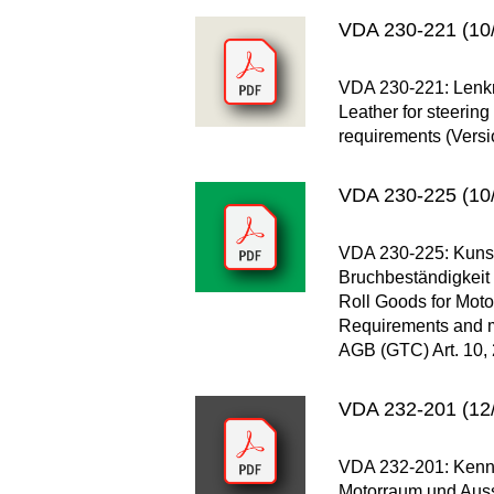
VDA 230-221 (10/
VDA 230-221: Lenkr
Leather for steerin
requirements (Versi
VDA 230-225 (10
VDA 230-225: Kunst
Bruchbeständigkeit 
Roll Goods for Motor
Requirements and me
AGB (GTC) Art. 10, 
VDA 232-201 (12/
VDA 232-201: Kennw
Motorraum und Ausse