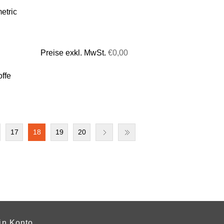
etric
Preise exkl. MwSt.
€0,00
offe
17
18
19
20
in Konto