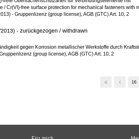
-freie Oberflächenschutzarten für Verbindungselemente mit
/ Cr(VI)-free surface protection for mechanical fasteners with m
2013) - Gruppenlizenz (group license), AGB (GTC) Art. 10, 2
2013) - zurückgezogen / withdrawn
digkeit gegen Korrosion metallischer Werkstoffe durch Kraftst
 Gruppenlizenz (group license), AGB (GTC) Art. 10, 2
16
Für mich
Me