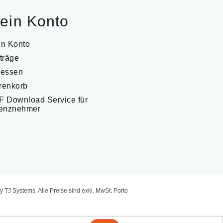
ein Konto
in Konto
träge
ressen
renkorb
 Download Service für
zenznehmer
y TJ Systems.
Alle Preise sind exkl. MwSt. Porto