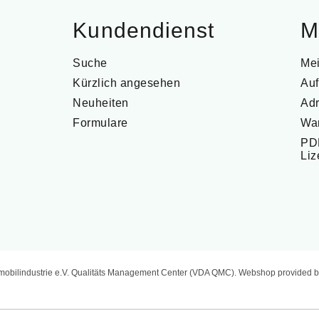
Kundendienst
M
Suche
Me
Kürzlich angesehen
Auf
Neuheiten
Ad
Formulare
Wa
PDF
Li
mobilindustrie e.V. Qualitäts Management Center (VDA QMC). Webshop provided b