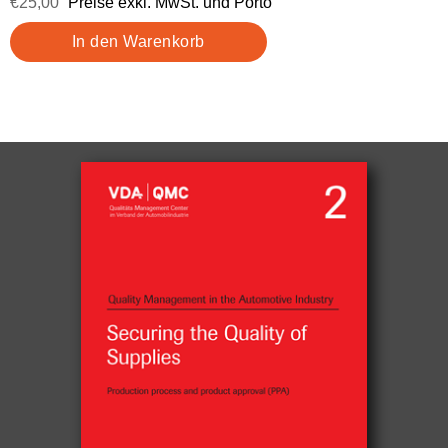
€25,00
Preise exkl. MwSt. und Porto