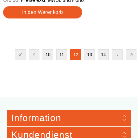
€40,00
Preise exkl. MwSt. und Porto
10
11
12
13
14
Information
Kundendienst