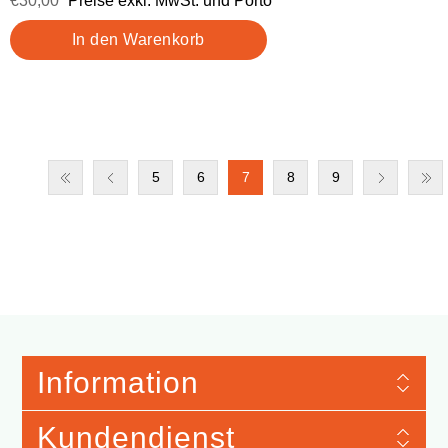
€30,00
Preise exkl. MwSt. und Porto
5
6
7
8
9
Information
Kundendienst