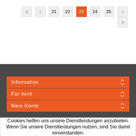
21
22
23
24
25
Information
Für mich
Mein Konto
Cookies helfen uns unsere Dienstleistungen anzubieten.
Wenn Sie unsere Dienstleistungen nutzen, sind Sie damit
Merchandise Material © 2026 VDA. Webshop provided by TJ Systems.
Alle
einverstanden.
Preise sind exkl. MwSt. Porto und Bearbeitung