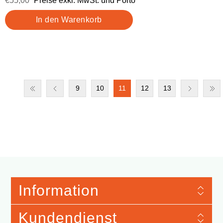
€55,00
Preise exkl. MwSt. und Porto
9
10
11
12
13
Information
Kundendienst