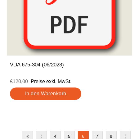
VDA 675-304 (06/2023)
€120,00
Preise exkl. MwSt.
4
5
6
7
8