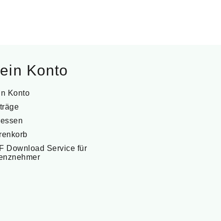
ein Konto
in Konto
träge
ressen
renkorb
 Download Service für
zenznehmer