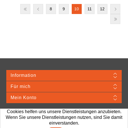
8
9
10
11
12
Information
Für mich
Mein Konto
Cookies helfen uns unsere Dienstleistungen anzubieten.
Wenn Sie unsere Dienstleistungen nutzen, sind Sie damit
Merchandise Material © 2026 VDA. Webshop provided by TJ Systems.
Alle
einverstanden.
Preise sind exkl. MwSt. Porto und Bearbeitung