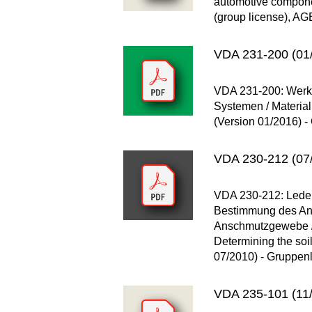
automotive componen
(group license), AG
VDA 231-200 (01
VDA 231-200: Werkst
Systemen / Material 
(Version 01/2016) -
VDA 230-212 (07/
VDA 230-212: Leder,
Bestimmung des Ans
Anschmutzgewebe / Le
Determining the soil
07/2010) - Gruppenl
VDA 235-101 (11/