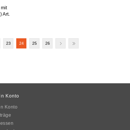
 mit
 Art.
23
24
25
26
in Konto
in Konto
träge
ressen