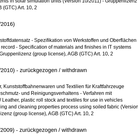
ts in solar simulation units (Version 10/2011) - Gruppenlizenz
B (GTC) Art. 10, 2
/2016)
offdatensatz - Spezifikation von Werkstoffen und Oberflächen i
record - Specification of materials and finishes in IT systems
 Gruppenlizenz (group license), AGB (GTC) Art. 10, 2
2010) - zurückgezogen / withdrawn
 Kunststoffbahnenwaren und Textilien für Kraftfahrzeuge
chmutz- und Reinigungsverhaltens - Verfahren mit
ather, plastic roll stock and textiles for use in vehicles
ing and cleaning properties process using soiled fabric (Versio
izenz (group license), AGB (GTC) Art. 10, 2
2009) - zurückgezogen / withdrawn