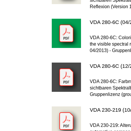
sichtbaren Spektra
Reflexion (Version 
VDA 280-6C (04/2
VDA 280-6C: Colorim
the visible spectral
04/2013) - Gruppenl
VDA 280-6C (12/2
VDA 280-6C: Farbm
sichtbaren Spektral
Gruppenlizenz (grou
VDA 230-219 (10
VDA 230-219: Alteru