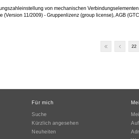
ungszahleinstellung von mechanischen Verbindungselementen
(Version 11/2009) - Gruppenlizenz (group license), AGB (GTC)
22
Für mich
Me
Suche
Me
Kürzlich angesehen
Auf
Neuheiten
Ad